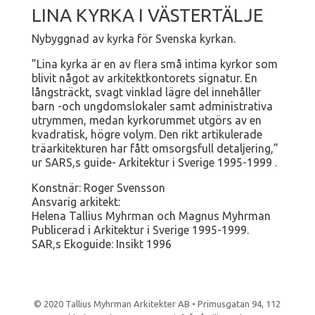
LINA KYRKA I VÄSTERTÄLJE
Nybyggnad av kyrka för Svenska kyrkan.
”Lina kyrka är en av flera små intima kyrkor som
blivit något av arkitektkontorets signatur. En
långsträckt, svagt vinklad lägre del innehåller
barn -och ungdomslokaler samt administrativa
utrymmen, medan kyrkorummet utgörs av en
kvadratisk, högre volym. Den rikt artikulerade
träarkitekturen har fått omsorgsfull detaljering,”
ur SARS,s guide- Arkitektur i Sverige 1995-1999 .
Konstnär: Roger Svensson
Ansvarig arkitekt:
Helena Tallius Myhrman och Magnus Myhrman
Publicerad i Arkitektur i Sverige 1995-1999.
SAR,s Ekoguide: Insikt 1996
© 2020 Tallius Myhrman Arkitekter AB • Primusgatan 94, 112